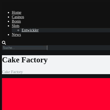
Home
Casinos
Bonis
Slots
Entwickler
News
Cake Factory
Cake Factory