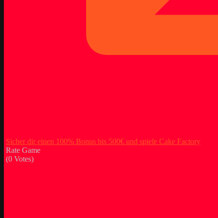
Sicher dir einen 100% Bonus bis 500€ und spiele Cake Factory
Rate Game
(
0
Votes)