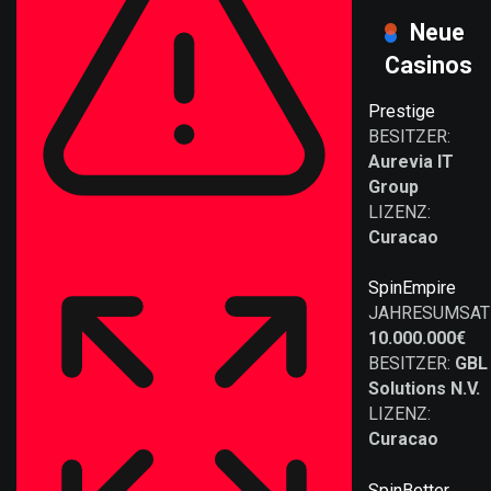
Neue
Casinos
Prestige
BESITZER:
Aurevia IT
Group
LIZENZ:
Curacao
SpinEmpire
JAHRESUMSAT
10.000.000€
BESITZER:
GBL
Solutions N.V.
LIZENZ:
Curacao
SpinBetter