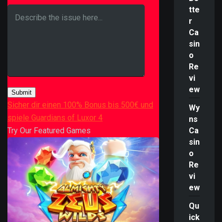
tte
r
Ca
sin
o
Re
vi
ew
Submit
Sicher dir einen 100% Bonus bis 500€ und
Wy
spiele Guardians of Luxor 4
ns
Ca
Try Our Featured Games
sin
o
Re
vi
ew
Qu
ick