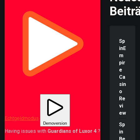
Beitr
Sp
inE
m
pir
e
Ca
sin
o
Re
vi
ew
Echtgeldmodus
Demoversion
Sp
Having issues with
Guardians of Luxor 4
?
in
Be