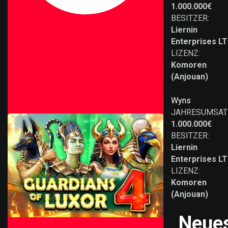
1.000.000€
BESITZER:
Liernin
Enterprises L
LIZENZ:
Komoren
(Anjouan)
Wyns
JAHRESUMSAT
1.000.000€
BESITZER:
Liernin
Enterprises L
LIZENZ:
Komoren
(Anjouan)
Neue