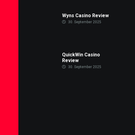
Wyns Casino Review
30. September 2025
QuickWin Casino
Review
30. September 2025