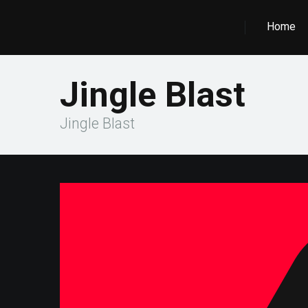
Home
Jingle Blast
Jingle Blast