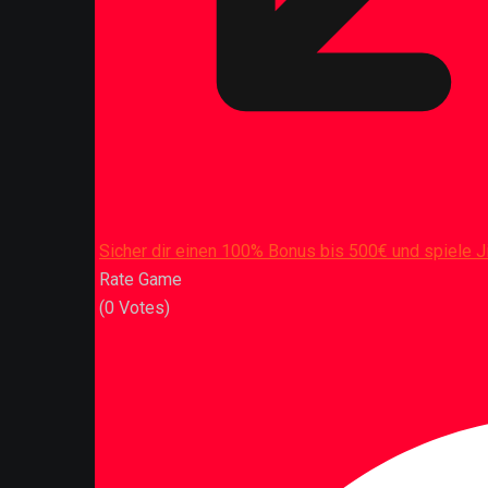
Sicher dir einen 100% Bonus bis 500€ und spiele J
Rate Game
(
0
Votes)