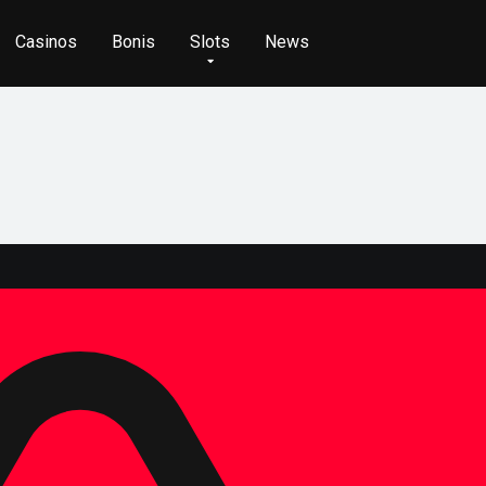
Casinos
Bonis
Slots
News