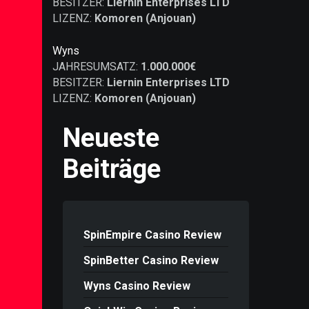
BESITZER:
Liernin Enterprises LTD
LIZENZ:
Komoren (Anjouan)
Wyns
JAHRESUMSATZ:
1.000.000€
BESITZER:
Liernin Enterprises LTD
LIZENZ:
Komoren (Anjouan)
Neueste
Beiträge
SpinEmpire Casino Review
SpinBetter Casino Review
Wyns Casino Review