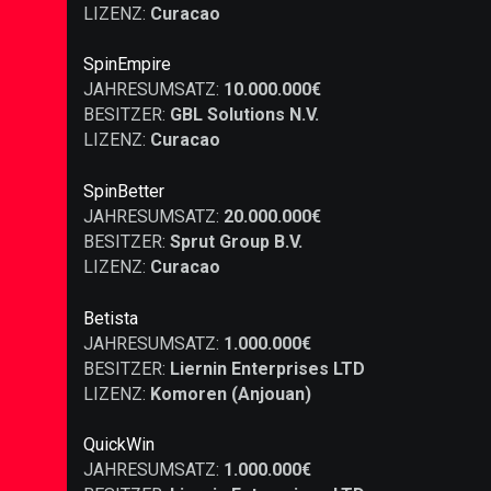
LIZENZ:
Curacao
SpinEmpire
JAHRESUMSATZ:
10.000.000€
BESITZER:
GBL Solutions N.V.
LIZENZ:
Curacao
SpinBetter
JAHRESUMSATZ:
20.000.000€
BESITZER:
Sprut Group B.V.
LIZENZ:
Curacao
Betista
JAHRESUMSATZ:
1.000.000€
BESITZER:
Liernin Enterprises LTD
LIZENZ:
Komoren (Anjouan)
QuickWin
JAHRESUMSATZ:
1.000.000€