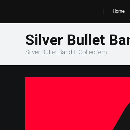
Home
Silver Bullet Ba
Silver Bullet Bandit: Collect’em