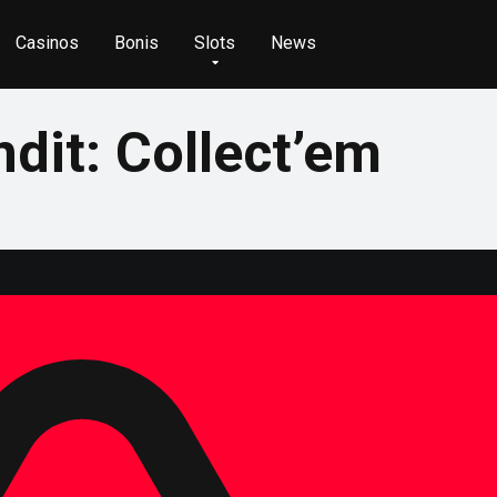
Casinos
Bonis
Slots
News
ndit: Collect’em