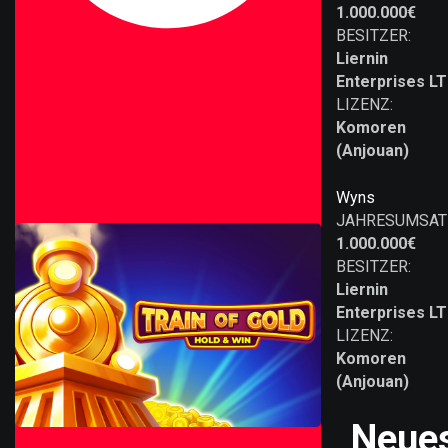
1.000.000€
BESITZER:
Liernin
Enterprises L
LIZENZ:
Komoren
(Anjouan)
Wyns
JAHRESUMSAT
1.000.000€
BESITZER:
Liernin
Enterprises L
LIZENZ:
Komoren
(Anjouan)
Neue