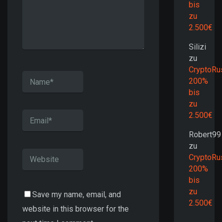
bis
zu
2.500€
Silizi
zu
CryptoRu
200%
bis
zu
2.500€
Robert99
zu
CryptoRu
200%
bis
zu
Save my name, email, and
2.500€
website in this browser for the