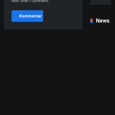
next time I comment.
News