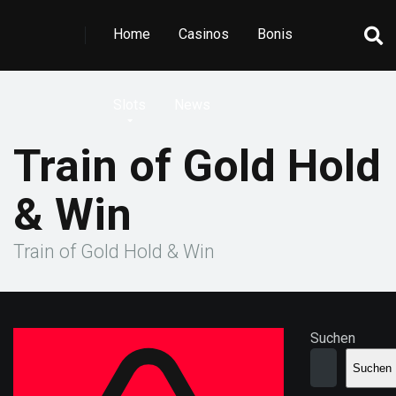
Home
Casinos
Bonis
Slots
News
Train of Gold Hold
& Win
Train of Gold Hold & Win
Suchen
Suchen