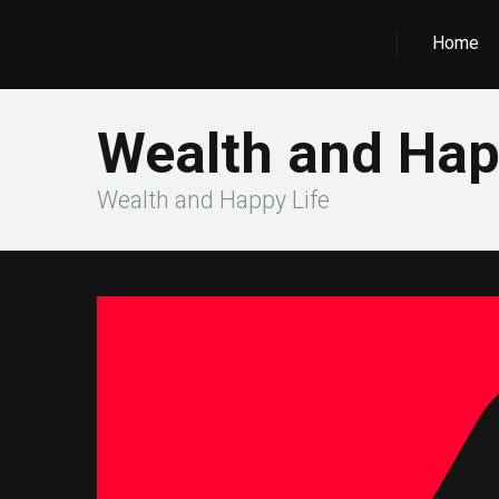
Home
Wealth and Hap
Wealth and Happy Life