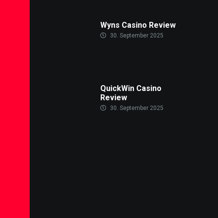
Wyns Casino Review
30. September 2025
QuickWin Casino
Review
30. September 2025