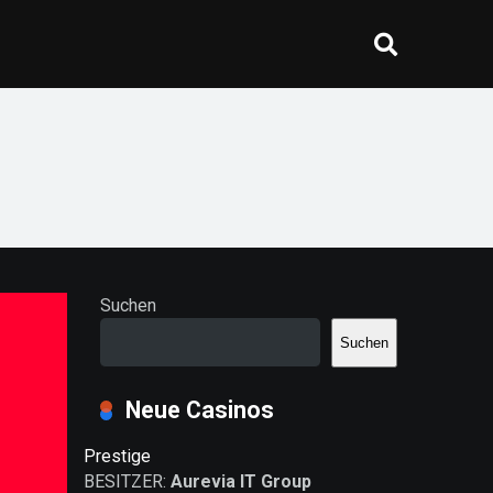
Suchen
Suchen
Neue Casinos
Prestige
BESITZER:
Aurevia IT Group