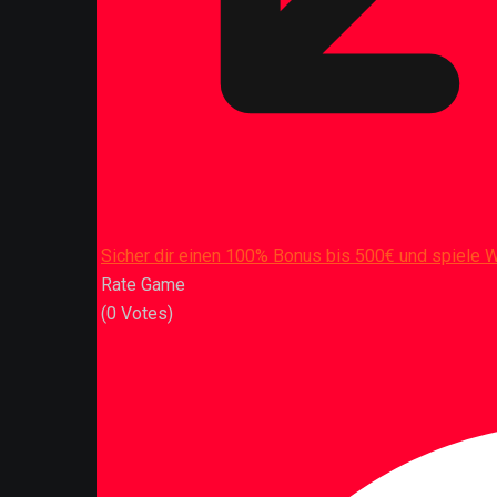
Sicher dir einen 100% Bonus bis 500€ und spiele 
Rate Game
(
0
Votes)