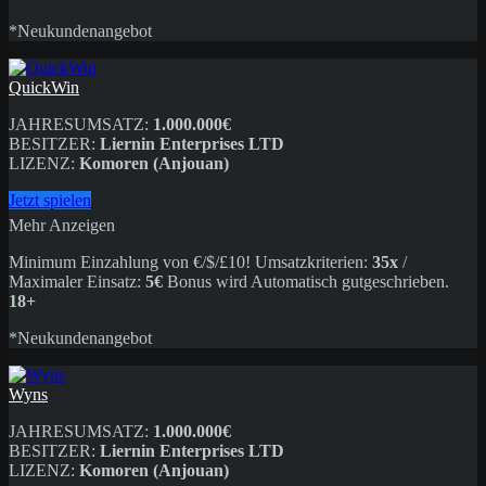
*Neukundenangebot
QuickWin
JAHRESUMSATZ:
1.000.000€
BESITZER:
Liernin Enterprises LTD
LIZENZ:
Komoren (Anjouan)
Jetzt spielen
Mehr Anzeigen
Minimum Einzahlung von €/$/£10! Umsatzkriterien:
35x
/
Maximaler Einsatz:
5€
Bonus wird Automatisch gutgeschrieben.
18+
*Neukundenangebot
Wyns
JAHRESUMSATZ:
1.000.000€
BESITZER:
Liernin Enterprises LTD
LIZENZ:
Komoren (Anjouan)