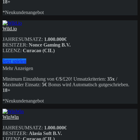
18+
*Neukundenangebot
Wild.io
JAHRESUMSATZ:
1.000.000€
BESITZER:
Nonce Gaming B.V.
LIZENZ:
Curacao (CIL)
Jetzt spielen
Mehr Anzeigen
Minimum Einzahlung von €/$/£20! Umsatzkriterien:
35x
/
Maximaler Einsatz:
5€
Bonus wird Automatisch gutgeschrieben.
18+
*Neukundenangebot
WinWin
JAHRESUMSATZ:
1.000.000€
BESITZER:
Alasia Soft B.V.
LIZENZ:
Curacao (CIL)