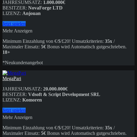
JAHRESUMSATZ:
1.000.000€
BESITZER:
NovaForge LTD
LIZENZ:
Anjouan
Jetzt spielen
Mehr Anzeigen
Minimum Einzahlung von €/$/£20! Umsatzkriterien:
35x
/
Maximaler Einsatz:
5€
Bonus wird Automatisch gutgeschrieben.
18+
*Neukundenangebot
MegaPari
JAHRESUMSATZ:
20.000.000€
BESITZER:
Vdsoft & Script Development SRL
LIZENZ:
Komoren
Jetzt spielen
Mehr Anzeigen
Minimum Einzahlung von €/$/£20! Umsatzkriterien:
35x
/
Maximaler Einsatz:
5€
Bonus wird Automatisch gutgeschrieben.