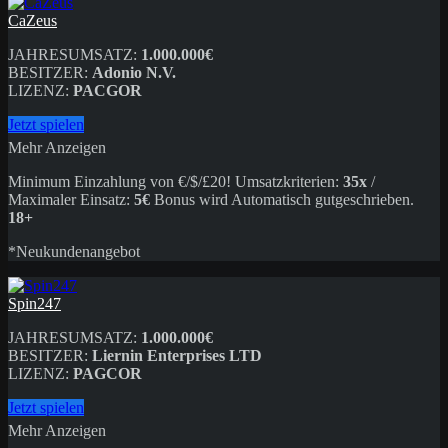
CaZeus
JAHRESUMSATZ:
1.000.000€
BESITZER:
Adonio N.V.
LIZENZ:
PACGOR
Jetzt spielen
Mehr Anzeigen
Minimum Einzahlung von €/$/£20! Umsatzkriterien:
35x
/
Maximaler Einsatz:
5€
Bonus wird Automatisch gutgeschrieben.
18+
*Neukundenangebot
Spin247
JAHRESUMSATZ:
1.000.000€
BESITZER:
Liernin Enterprises LTD
LIZENZ:
PAGCOR
Jetzt spielen
Mehr Anzeigen