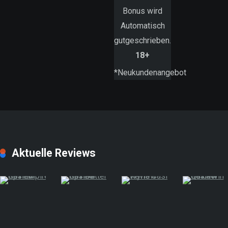
Bonus wird
Automatisch
gutgeschrieben.
18+
*Neukundenangebot
Aktuelle Reviews
SpinEmpire
SpinBetter
Wyns
Casino
Casino
Casino
Review
Review
Review
8.
22.
30.
Januar
Dezember
September
2026
2025
2025