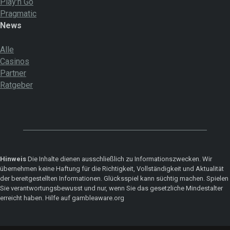
Play'n Go
Pragmatic
News
Alle
Casinos
Partner
Ratgeber
Hinweis
Die Inhalte dienen ausschließlich zu Informationszwecken. Wir
übernehmen keine Haftung für die Richtigkeit, Vollständigkeit und Aktualität
der bereitgestellten Informationen. Glücksspiel kann süchtig machen. Spielen
Sie verantwortungsbewusst und nur, wenn Sie das gesetzliche Mindestalter
erreicht haben. Hilfe auf gambleaware.org