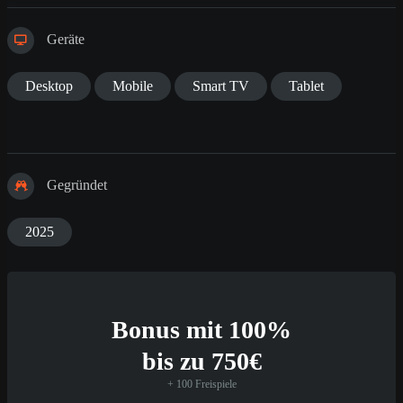
Geräte
Desktop
Mobile
Smart TV
Tablet
Gegründet
2025
Bonus mit 100%
bis zu 750€
+ 100 Freispiele