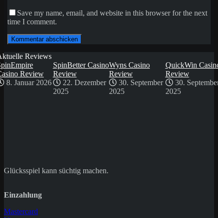
Save my name, email, and website in this browser for the next
time I comment.
Aktuelle Reviews
SpinEmpire
SpinBetter Casino
Wyns Casino
QuickWin Casin
Casino Review
Review
Review
Review
8. Januar 2026
22. Dezember
30. September
30. Septembe
2025
2025
2025
Glücksspiel kann süchtig machen.
Einzahlung
Mastercard