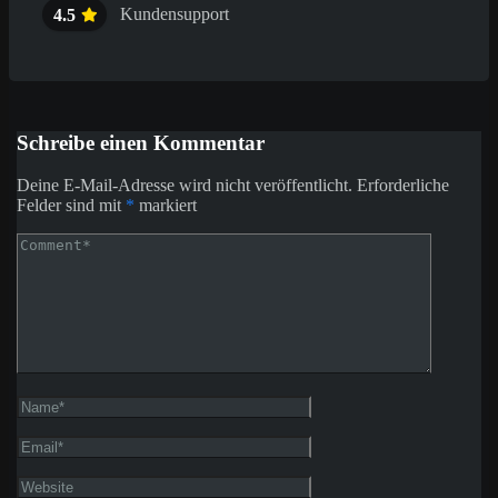
Kundensupport
4.5
Schreibe einen Kommentar
Deine E-Mail-Adresse wird nicht veröffentlicht.
Erforderliche
Felder sind mit
*
markiert