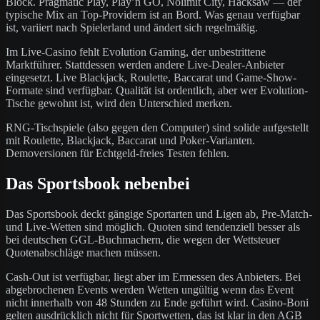
Block. Pragmatic Play, Play’n GO, Nolimit City, Hacksaw — der
typische Mix an Top-Providern ist an Bord. Was genau verfügbar
ist, variiert nach Spielerland und ändert sich regelmäßig.
Im Live-Casino fehlt Evolution Gaming, der unbestrittene
Marktführer. Stattdessen werden andere Live-Dealer-Anbieter
eingesetzt. Live Blackjack, Roulette, Baccarat und Game-Show-
Formate sind verfügbar. Qualität ist ordentlich, aber wer Evolution-
Tische gewohnt ist, wird den Unterschied merken.
RNG-Tischspiele (also gegen den Computer) sind solide aufgestellt
mit Roulette, Blackjack, Baccarat und Poker-Varianten.
Demoversionen für Echtgeld-freies Testen fehlen.
Das Sportsbook nebenbei
Das Sportsbook deckt gängige Sportarten und Ligen ab, Pre-Match-
und Live-Wetten sind möglich. Quoten sind tendenziell besser als
bei deutschen GGL-Buchmachern, die wegen der Wettsteuer
Quotenabschläge machen müssen.
Cash-Out ist verfügbar, liegt aber im Ermessen des Anbieters. Bei
abgebrochenen Events werden Wetten ungültig wenn das Event
nicht innerhalb von 48 Stunden zu Ende geführt wird. Casino-Boni
gelten ausdrücklich nicht für Sportwetten, das ist klar in den AGB