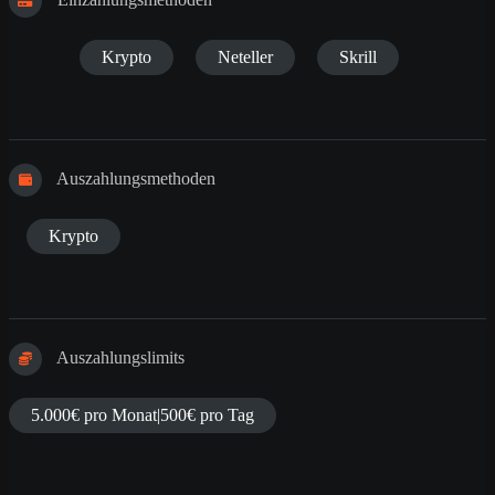
Krypto
Neteller
Skrill
Auszahlungsmethoden
Krypto
Auszahlungslimits
5.000€ pro Monat|500€ pro Tag