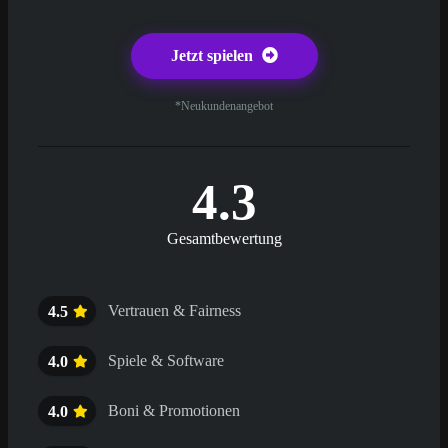
Jetzt spielen
*Neukundenangebot
4.3
Gesamtbewertung
Vertrauen & Fairness
4.5
Spiele & Software
4.0
Boni & Promotionen
4.0