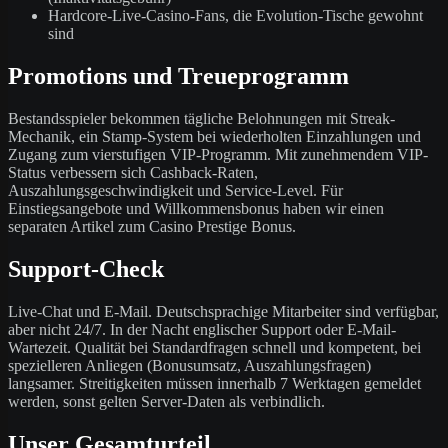
Hardcore-Live-Casino-Fans, die Evolution-Tische gewohnt
sind
Promotions und Treueprogramm
Bestandsspieler bekommen tägliche Belohnungen mit Streak-
Mechanik, ein Stamp-System bei wiederholten Einzahlungen und
Zugang zum vierstufigen VIP-Programm. Mit zunehmendem VIP-
Status verbessern sich Cashback-Raten,
Auszahlungsgeschwindigkeit und Service-Level. Für
Einstiegsangebote und Willkommensbonus haben wir einen
separaten Artikel zum Casino Prestige Bonus.
Support-Check
Live-Chat und E-Mail. Deutschsprachige Mitarbeiter sind verfügbar,
aber nicht 24/7. In der Nacht englischer Support oder E-Mail-
Wartezeit. Qualität bei Standardfragen schnell und kompetent, bei
spezielleren Anliegen (Bonusumsatz, Auszahlungsfragen)
langsamer. Streitigkeiten müssen innerhalb 7 Werktagen gemeldet
werden, sonst gelten Server-Daten als verbindlich.
Unser Gesamturteil