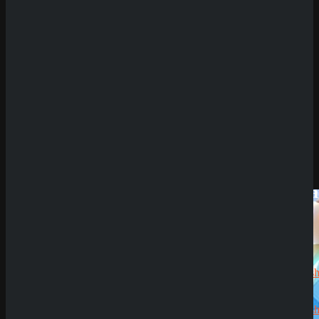
Casino
Echtgeldmodus
Review
Demoversion
Wyns
Casino
Having issues with
Athens Treasures
?
Review
QuickWin
Casino
Review
Betista
Casino
Review
Submit
Sicher dir einen 100% Bonus bis 500€ und spiele
Neueste
Athens Treasures
Try Our Featured Games
Kommenta
Alex
zu
Dazard
rami
zu
CryptoRus
Jens
zu
CryptoRush