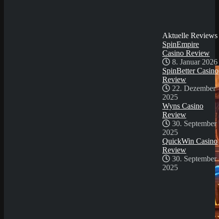
QuickWin Casino
Review
30. September
2025
Aktuelle Reviews
SpinEmpire
Casino Review
Demo Spiel
8. Januar 2026
SpinBetter Casino
Review
22. Dezember
2025
Wyns Casino
Review
30. September
2025
QuickWin Casino
Review
30. September
2025