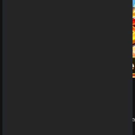
200% bis
zu 2.500€
Silizi
zu
CryptoRush
200% bis
zu 2.500€
Robert99
zu
CryptoRush
200% bis
zu 2.500€
News
SpinEmpire Casino
Demo Spiel
Review
8. Januar 2026
SpinBetter Casino
Review
22. Dezember
2025
Wyns Casino Revie
30. September
2025