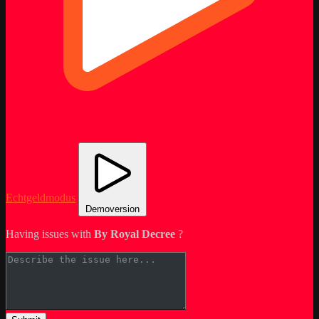
Echtgeldmodus
Demoversion
Having issues with
By Royal Decree
?