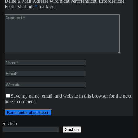
Deine E-Mail-Adresse wird nicht veröffentlicht.
Erforderliche
Felder sind mit
*
markiert
Save my name, email, and website in this browser for the next
time I comment.
Suchen
Suchen