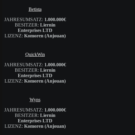
Betista
JAHRESUMSATZ:
1.000.000€
BESITZER:
Liernin
Enterprises LTD
LIZENZ:
Komoren (Anjouan)
QuickWin
JAHRESUMSATZ:
1.000.000€
BESITZER:
Liernin
Enterprises LTD
LIZENZ:
Komoren (Anjouan)
Wyns
JAHRESUMSATZ:
1.000.000€
BESITZER:
Liernin
Enterprises LTD
LIZENZ:
Komoren (Anjouan)