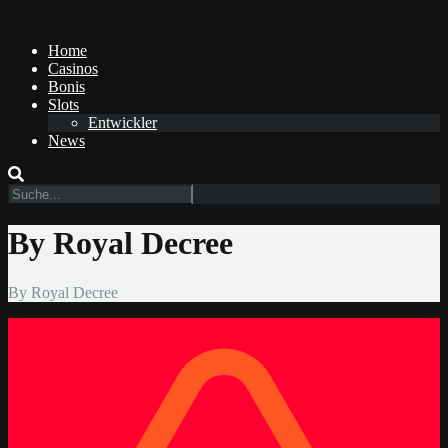
Home
Casinos
Bonis
Slots
Entwickler
News
By Royal Decree
By Royal Decree