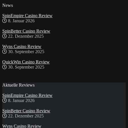
News
SpinEmpire Casino Review
8. Januar 2026
SpinBetter Casino Review
22. Dezember 2025
Wyns Casino Review
30. September 2025
QuickWin Casino Review
30. September 2025
Aktuelle Reviews
SpinEmpire Casino Review
8. Januar 2026
SpinBetter Casino Review
22. Dezember 2025
Wyns Casino Review