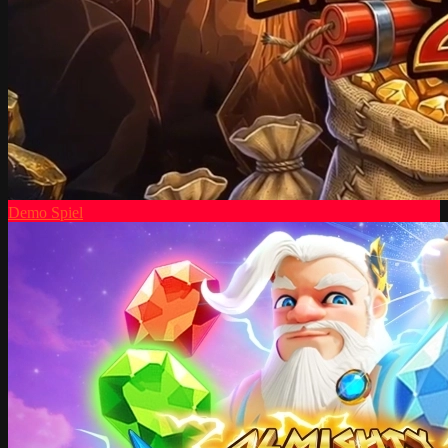
Demo Spiel