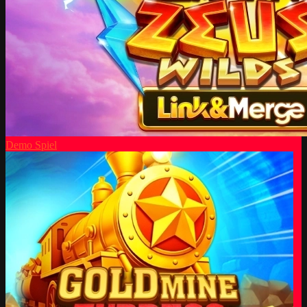
Demo Spiel