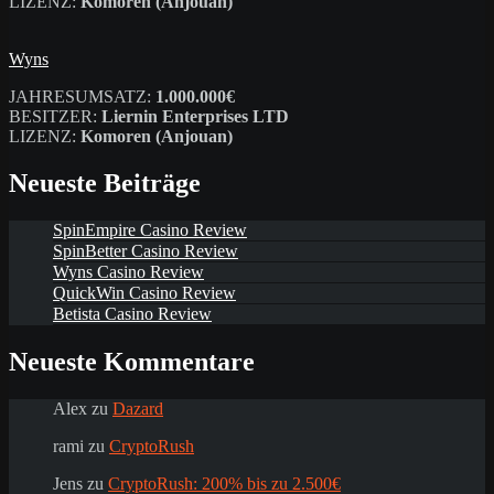
LIZENZ:
Komoren (Anjouan)
Wyns
JAHRESUMSATZ:
1.000.000€
BESITZER:
Liernin Enterprises LTD
LIZENZ:
Komoren (Anjouan)
Neueste Beiträge
SpinEmpire Casino Review
SpinBetter Casino Review
Wyns Casino Review
QuickWin Casino Review
Betista Casino Review
Neueste Kommentare
Alex
zu
Dazard
rami
zu
CryptoRush
Jens
zu
CryptoRush: 200% bis zu 2.500€