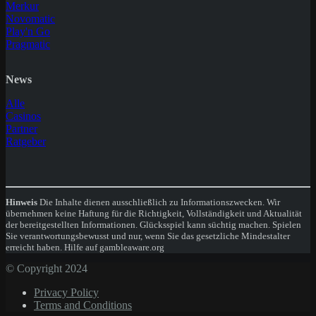
Merkur
Novomatic
Play'n Go
Pragmatic
News
Alle
Casinos
Partner
Ratgeber
Hinweis
Die Inhalte dienen ausschließlich zu Informationszwecken. Wir
übernehmen keine Haftung für die Richtigkeit, Vollständigkeit und Aktualität
der bereitgestellten Informationen. Glücksspiel kann süchtig machen. Spielen
Sie verantwortungsbewusst und nur, wenn Sie das gesetzliche Mindestalter
erreicht haben. Hilfe auf gambleaware.org
© Copyright 2024
Privacy Policy
Terms and Conditions