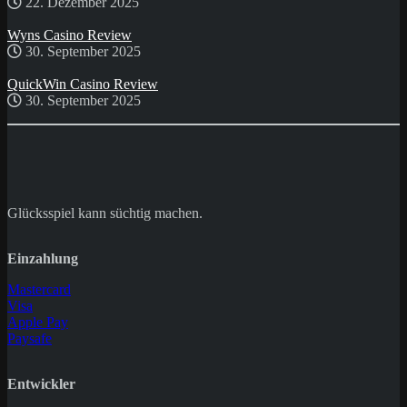
22. Dezember 2025
Wyns Casino Review
30. September 2025
QuickWin Casino Review
30. September 2025
Glücksspiel kann süchtig machen.
Einzahlung
Mastercard
Visa
Apple Pay
Paysafe
Entwickler