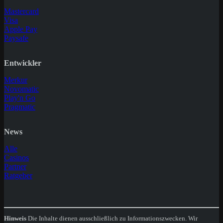
Mastercard
Visa
Apple Pay
Paysafe
Entwickler
Merkur
Novomatic
Play'n Go
Pragmatic
News
Alle
Casinos
Partner
Ratgeber
Hinweis
Die Inhalte dienen ausschließlich zu Informationszwecken. Wir