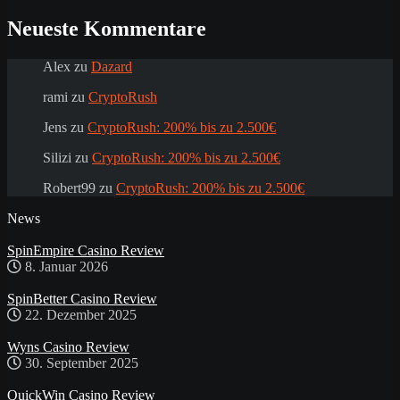
Neueste Kommentare
Alex
zu
Dazard
rami
zu
CryptoRush
Jens
zu
CryptoRush: 200% bis zu 2.500€
Silizi
zu
CryptoRush: 200% bis zu 2.500€
Robert99
zu
CryptoRush: 200% bis zu 2.500€
News
SpinEmpire Casino Review
8. Januar 2026
SpinBetter Casino Review
22. Dezember 2025
Wyns Casino Review
30. September 2025
QuickWin Casino Review