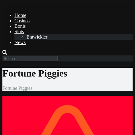
Home
Casinos
Bonis
Slots
Entwickler
News
Fortune Piggies
Fortune Piggies