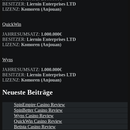
BESITZER:
Liernin Enterprises LTD
LIZENZ:
Komoren (Anjouan)
QuickWin
JAHRESUMSATZ:
1.000.000€
BESITZER:
Liernin Enterprises LTD
LIZENZ:
Komoren (Anjouan)
Wyns
JAHRESUMSATZ:
1.000.000€
BESITZER:
Liernin Enterprises LTD
LIZENZ:
Komoren (Anjouan)
Neueste Beiträge
SpinEmpire Casino Review
SpinBetter Casino Review
Wyns Casino Review
QuickWin Casino Review
Betista Casino Review