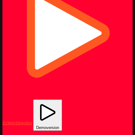
Echtgeldmodus
Demoversion