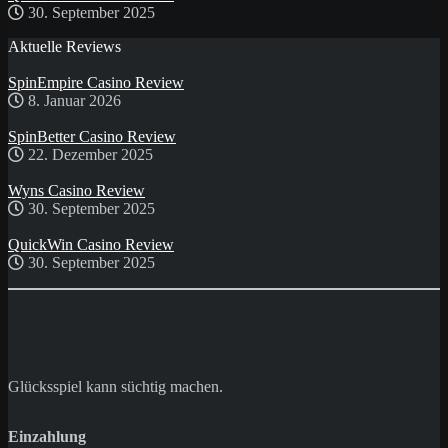
30. September 2025
Aktuelle Reviews
SpinEmpire Casino Review
8. Januar 2026
SpinBetter Casino Review
22. Dezember 2025
Wyns Casino Review
30. September 2025
QuickWin Casino Review
30. September 2025
Glücksspiel kann süchtig machen.
Einzahlung