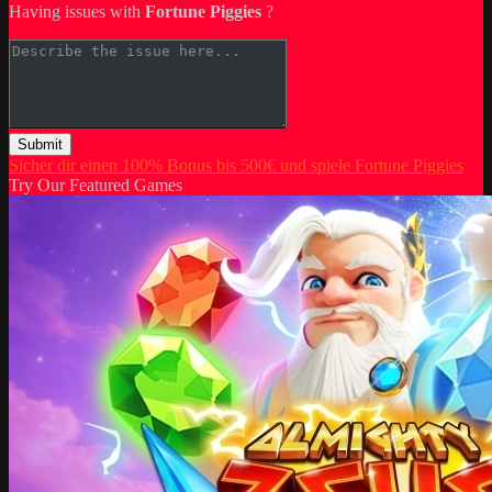
Having issues with
Fortune Piggies
?
Submit
Sicher dir einen 100% Bonus bis 500€ und spiele Fortune Piggies
Try Our Featured Games