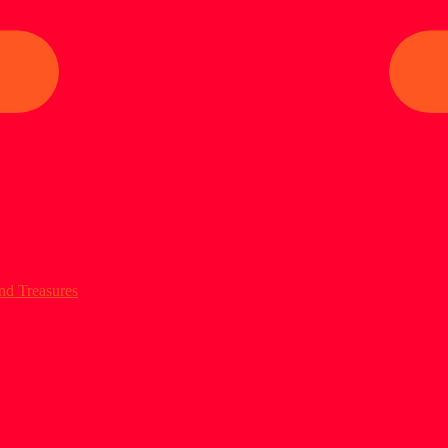
nd Treasures