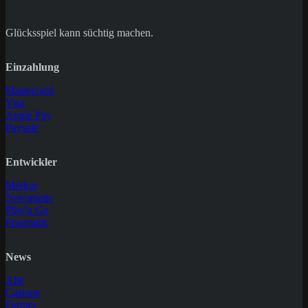
Glücksspiel kann süchtig machen.
Einzahlung
Mastercard
Visa
Apple Pay
Paysafe
Entwickler
Merkur
Novomatic
Play'n Go
Pragmatic
News
Alle
Casinos
Partner