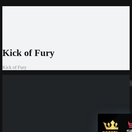
Home
Casinos
Bonis
Slots
Entwickler
News
Kick of Fury
Kick of Fury
Suchen
Neue Casinos