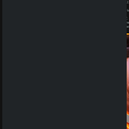
BESITZER:
BESITZE
Liernin
Liernin
Enterprises
Enterpri
LTD
LTD
LIZENZ:
LIZENZ:
Komoren
Komore
(Anjouan)
(Anjoua
Neueste
Beiträge
SpinEmpir
e Casino
Review
SpinBetter
Casino
Review
Wyns
Casino
Review
QuickWin