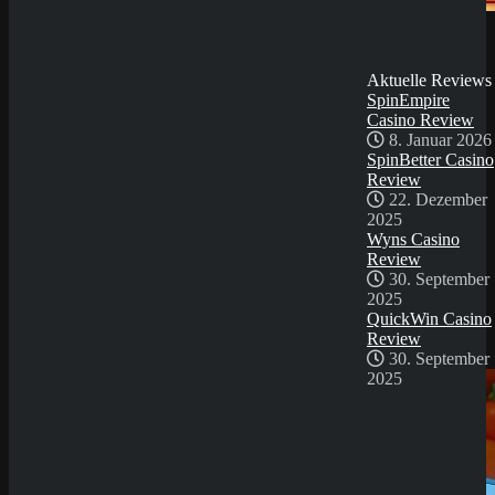
QuickWin Casino
Review
Demo Spiel
30. September
2025
Aktuelle Reviews
SpinEmpire
Casino Review
8. Januar 2026
SpinBetter Casino
Review
22. Dezember
2025
Wyns Casino
Review
30. September
2025
QuickWin Casino
Review
30. September
Demo Spiel
2025