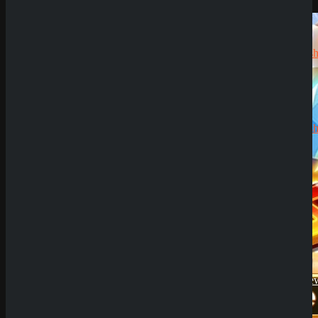
200% bis
Try Our Featured Games
zu 2.500€
Silizi
zu
CryptoRush
200% bis
zu 2.500€
Robert99
zu
CryptoRush
200% bis
zu 2.500€
News
SpinEmpire Casino
Review
8. Januar 2026
SpinBetter Casino
Review
22. Dezember
2025
Wyns Casino Revie
30. September
2025