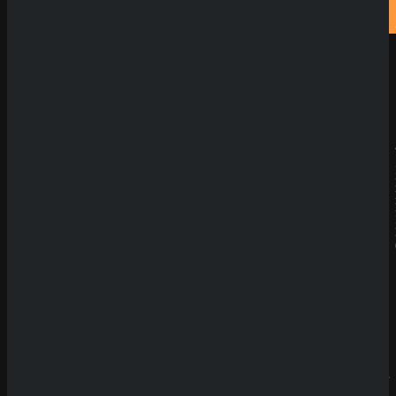
Neueste
Beiträge
SpinEmpir
e Casino
Echtgeldmodus