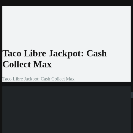
Home
Casinos
Bonis
Slots
Entwickler
News
Taco Libre Jackpot: Cash
Collect Max
Taco Libre Jackpot: Cash Collect Max
Suchen
Neue Casinos