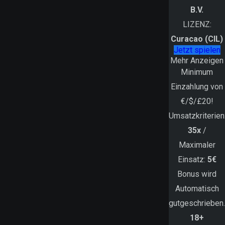
B.V.
LIZENZ:
Curacao (CIL)
Jetzt spielen
Mehr Anzeigen
Minimum
Einzahlung von
€/$/£20!
Umsatzkriterien
35x
/
Maximaler
Einsatz:
5€
Bonus wird
Automatisch
gutgeschrieben.
18+