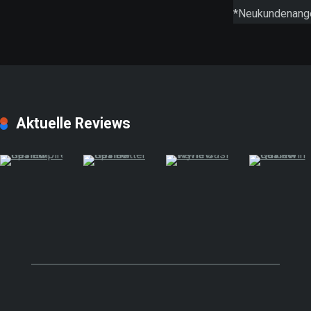
*Neukundenang
Aktuelle Reviews
SpinEmpire
SpinBetter
Wyns
Casino
Casino
Casino
Review
Review
Review
8.
22.
30.
Januar
Dezember
September
2026
2025
2025