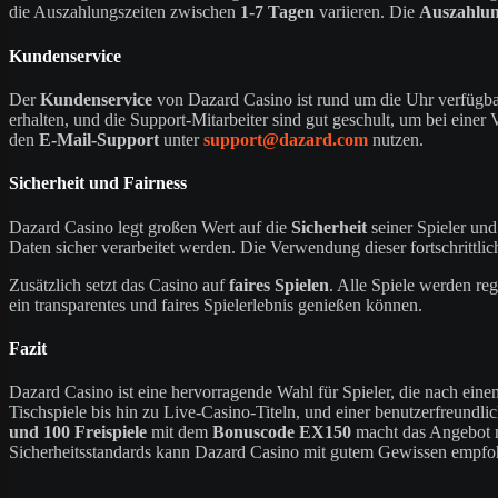
die Auszahlungszeiten zwischen
1-7 Tagen
variieren. Die
Auszahlun
Kundenservice
Der
Kundenservice
von Dazard Casino ist rund um die Uhr verfügbar 
erhalten, und die Support-Mitarbeiter sind gut geschult, um bei eine
den
E-Mail-Support
unter
support@dazard.com
nutzen.
Sicherheit und Fairness
Dazard Casino legt großen Wert auf die
Sicherheit
seiner Spieler un
Daten sicher verarbeitet werden. Die Verwendung dieser fortschrittli
Zusätzlich setzt das Casino auf
faires Spielen
. Alle Spiele werden re
ein transparentes und faires Spielerlebnis genießen können.
Fazit
Dazard Casino ist eine hervorragende Wahl für Spieler, die nach ei
Tischspiele bis hin zu Live-Casino-Titeln, und einer benutzerfreund
und 100 Freispiele
mit dem
Bonuscode EX150
macht das Angebot n
Sicherheitsstandards kann Dazard Casino mit gutem Gewissen empfo