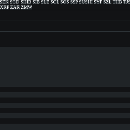
SEK
SGD
SHIB
SIB
SLE
SOL
SOS
SSP
SUSHI
SYP
SZL
THB
TJ
XRP
ZAR
ZMW