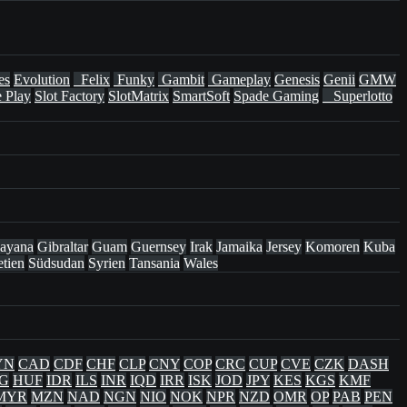
es
Evolution
Felix
Funky
Gambit
Gameplay
Genesis
Genii
GMW
 Play
Slot Factory
SlotMatrix
SmartSoft
Spade Gaming
Superlotto
uayana
Gibraltar
Guam
Guernsey
Irak
Jamaika
Jersey
Komoren
Kuba
tien
Südsudan
Syrien
Tansania
Wales
YN
CAD
CDF
CHF
CLP
CNY
COP
CRC
CUP
CVE
CZK
DASH
G
HUF
IDR
ILS
INR
IQD
IRR
ISK
JOD
JPY
KES
KGS
KMF
MYR
MZN
NAD
NGN
NIO
NOK
NPR
NZD
OMR
OP
PAB
PEN