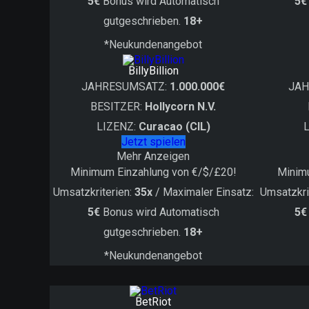
5€
Bonus wird Automatisch
5€
gutgeschrieben.
18+
*Neukundenangebot
BillyBillion
JAHRESUMSATZ:
1.000.000€
JAH
BESITZER:
Hollycorn N.V.
LIZENZ:
Curacao (CIL)
Jetzt spielen
Mehr Anzeigen
Minimum Einzahlung von €/$/£20!
Minim
Umsatzkriterien:
35x
/ Maximaler Einsatz:
Umsatzkri
5€
Bonus wird Automatisch
5€
gutgeschrieben.
18+
*Neukundenangebot
BetRiot