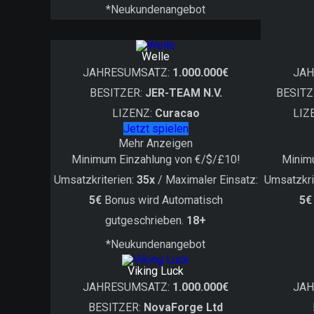
*Neukundenangebot
Welle
JAHRESUMSATZ:
1.000.000€
JAH
BESITZER:
JER-TEAM N.V.
BESITZ
LIZENZ:
Curacao
LIZ
Jetzt spielen
Mehr Anzeigen
Minimum Einzahlung von €/$/£10!
Minim
Umsatzkriterien:
35x
/ Maximaler Einsatz:
Umsatzkri
5€
Bonus wird Automatisch
5€
gutgeschrieben.
18+
*Neukundenangebot
Viking Luck
JAHRESUMSATZ:
1.000.000€
JAH
BESITZER:
NovaForge Ltd