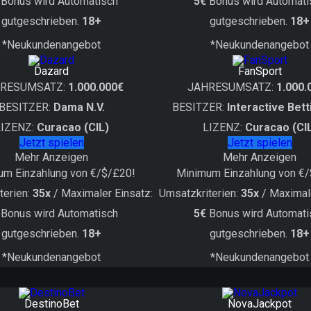
Bonus wird Automatisch
5€
Bonus wird Automati
gutgeschrieben.
18+
gutgeschrieben.
18+
*Neukundenangebot
*Neukundenangebot
Dazard
FanSport
RESUMSATZ:
1.000.000€
JAHRESUMSATZ:
1.000.
BESITZER:
Dama N.V.
BESITZER:
Interactive Bett
LIZENZ:
Curacao (CIL)
LIZENZ:
Curacao (CI
Jetzt spielen
Jetzt spielen
Mehr Anzeigen
Mehr Anzeigen
um Einzahlung von €/$/£20!
Minimum Einzahlung von €/
terien:
35x
/ Maximaler Einsatz:
Umsatzkriterien:
35x
/ Maximale
Bonus wird Automatisch
5€
Bonus wird Automati
gutgeschrieben.
18+
gutgeschrieben.
18+
*Neukundenangebot
*Neukundenangebot
DestinoBet
NovaJackpot