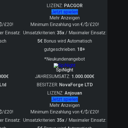
LIZENZ:
PACGOR
Jetzt spielen
Mehr Anzeigen
$/£20!
Minimum Einzahlung von €/$/£20!
r Einsatz:
Umsatzkriterien:
35x
/ Maximaler Einsatz:
sch
5€
Bonus wird Automatisch
gutgeschrieben.
18+
*Neukundenangebot
SpiNight
000€
JAHRESUMSATZ:
1.000.000€
Ltd
BESITZER:
NovaForge LTD
LIZENZ:
Anjouan
Jetzt spielen
Mehr Anzeigen
$/£20!
Minimum Einzahlung von €/$/£20!
r Einsatz:
Umsatzkriterien:
35x
/ Maximaler Einsatz: