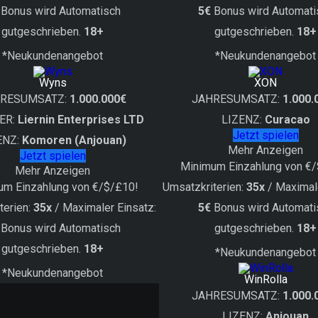
Bonus wird Automatisch
5€
Bonus wird Automati
gutgeschrieben.
18+
gutgeschrieben.
18+
*Neukundenangebot
*Neukundenangebot
Wyns
XON
RESUMSATZ:
1.000.000€
JAHRESUMSATZ:
1.000.
ER:
Liernin Enterprises LTD
LIZENZ:
Curacao
Jetzt spielen
ENZ:
Komoren (Anjouan)
Mehr Anzeigen
Jetzt spielen
Minimum Einzahlung von €/
Mehr Anzeigen
um Einzahlung von €/$/£10!
Umsatzkriterien:
35x
/ Maximale
terien:
35x
/ Maximaler Einsatz:
5€
Bonus wird Automati
Bonus wird Automatisch
gutgeschrieben.
18+
gutgeschrieben.
18+
*Neukundenangebot
*Neukundenangebot
WinRolla
JAHRESUMSATZ:
1.000.
LIZENZ:
Anjouan