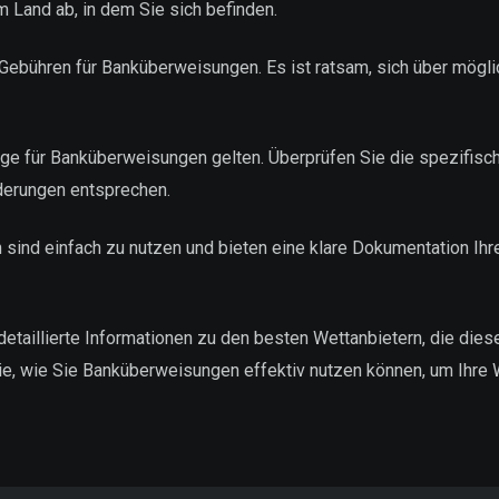
 Land ab, in dem Sie sich befinden.
Gebühren für Banküberweisungen. Es ist ratsam, sich über mögl
äge für Banküberweisungen gelten. Überprüfen Sie die spezifis
derungen entsprechen.
ind einfach zu nutzen und bieten eine klare Dokumentation Ihre
detaillierte Informationen zu den besten Wettanbietern, die di
e, wie Sie Banküberweisungen effektiv nutzen können, um Ihre We