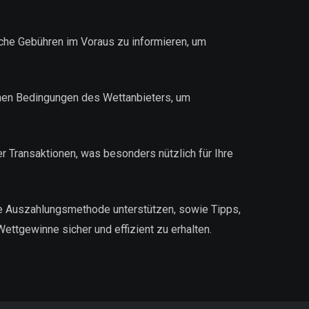
iche Gebühren im Voraus zu informieren, um
chen Bedingungen des Wettanbieters, um
r Transaktionen, was besonders nützlich für Ihre
ese Auszahlungsmethode unterstützen, sowie Tipps,
ttgewinne sicher und effizient zu erhalten.