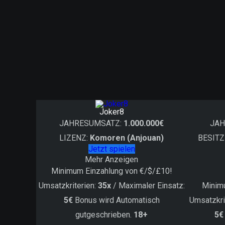
Joker8
JAHRESUMSATZ:
1.000.000€
JAH
LIZENZ:
Komoren (Anjouan)
BESITZ
Jetzt spielen
Mehr Anzeigen
Minimum Einzahlung von €/$/£10!
Umsatzkriterien:
35x
/ Maximaler Einsatz:
Minim
5€
Bonus wird Automatisch
Umsatzkri
gutgeschrieben.
18+
5€