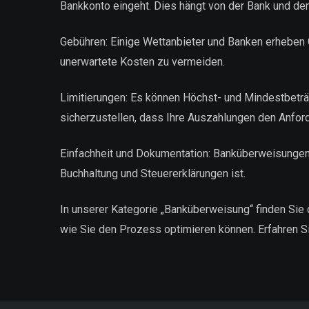
Bankkonto eingeht. Dies hängt von der Bank und dem
Gebühren: Einige Wettanbieter und Banken erheben 
unerwartete Kosten zu vermeiden.
Limitierungen: Es können Höchst- und Mindestbetr
sicherzustellen, dass Ihre Auszahlungen den Anfor
Einfachheit und Dokumentation: Banküberweisungen s
Buchhaltung und Steuererklärungen ist.
In unserer Kategorie „Banküberweisung“ finden Sie 
wie Sie den Prozess optimieren können. Erfahren Si