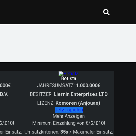
Betista
.000€
JAHRESUMSATZ:
1.000.000€
B.V.
BESITZER:
Liernin Enterprises LTD
LIZENZ:
Komoren (Anjouan)
Jetzt spielen
Mehr Anzeigen
$/£10!
Minimum Einzahlung von €/$/£10!
r Einsatz:
Umsatzkriterien:
35x
/ Maximaler Einsatz: