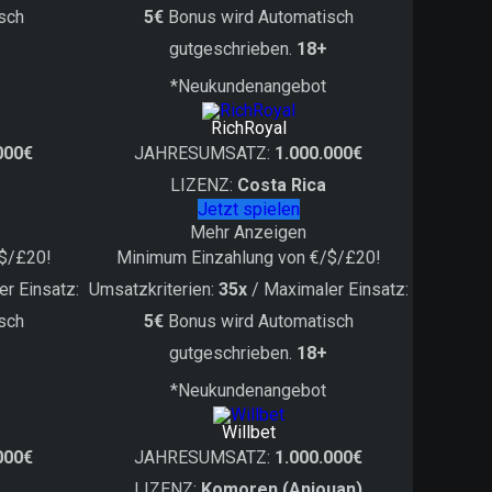
sch
5€
Bonus wird Automatisch
gutgeschrieben.
18+
*Neukundenangebot
RichRoyal
000€
JAHRESUMSATZ:
1.000.000€
LIZENZ:
Costa Rica
Jetzt spielen
Mehr Anzeigen
$/£20!
Minimum Einzahlung von €/$/£20!
r Einsatz:
Umsatzkriterien:
35x
/ Maximaler Einsatz:
sch
5€
Bonus wird Automatisch
gutgeschrieben.
18+
*Neukundenangebot
Willbet
000€
JAHRESUMSATZ:
1.000.000€
LIZENZ:
Komoren (Anjouan)