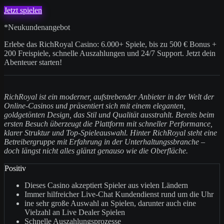
Jetzt spielen
*Neukundenangebot
Erlebe das RichRoyal Casino: 6.000+ Spiele, bis zu 500 € Bonus +
200 Freispiele, schnelle Auszahlungen und 24/7 Support. Jetzt dein
Abenteuer starten!
RichRoyal ist ein moderner, aufstrebender Anbieter in der Welt der
Online-Casinos und präsentiert sich mit einem eleganten,
goldgetönten Design, das Stil und Qualität ausstrahlt. Bereits beim
ersten Besuch überzeugt die Plattform mit schneller Performance,
klarer Struktur und Top-Spieleauswahl. Hinter RichRoyal steht eine
Betreibergruppe mit Erfahrung in der Unterhaltungssbranche –
doch längst nicht alles glänzt genauso wie die Oberfläche.
Positiv
Dieses Casino akzeptiert Spieler aus vielen Ländern
Immer hilfreicher Live-Chat Kundendienst rund um die Uhr
ine sehr große Auswahl an Spielen, darunter auch eine
Vielzahl an Live Dealer Spielen
Schnelle Auszahlungsprozesse