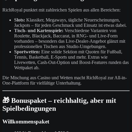
RichRoyal punktet mit zahlreichen Spielen aus allen Bereichen:
Slots:
Klassiker, Megaways, tägliche Neuerscheinungen,
Jackpots – für jeden Geschmack und Einsatz ist etwas dabei.
Tisch- und Kartenspiele:
Verschiedene Varianten von
Roulette, Blackjack, Baccarat, in RNG- und Live-Form
vorhanden – besonders das Live-Dealer-Angebot glänzt mit
professionellen Tischen aus Studio-Umgebungen.
Sportwetten:
Eine solide Sektion mit Quoten für Fußball,
Tennis, Basketball, E-Sports und mehr. Extras wie
Livewetten, Cash-Out-Option und Boost-Features runden das
Wettpaket ab.
Die Mischung aus Casino und Wetten macht RichRoyal zur All-in-
One-Plattform für vielfältige Unterhaltung.
🎁
Bonuspaket – reichhaltig, aber mit
Spielbedingungen
Willkommenspaket