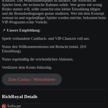
schätzen. Das Willkommenspaket ist attraktiv, die Auswahl an
Spielen breit, der technische Rahmen solide. Wer gerne mit wenig
Risiko starten will, sollte zunächst eine kleine Einzahlung tätigen
und die Bonusbedingungen genau studieren. Wer mit dem Konzept
vertraut ist und regelmäßiger Spieler werden möchte, bekommt beim
VIP-Programm echte Vorteile.
📌
Unsere Empfehlung
:
Spiele vorhandene Cashback- und VIP-Chancen voll aus.
Nutze den Willkommensbonus mit Bedacht (mind. 20 €
Einzahlung).
Nutze regelmäßig die wöchentlichen Aktionen.
Verifiziere dein Konto frühzeitig.
Zum Casino / Wettanbieter
RichRoyal Details
Software