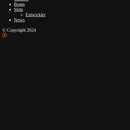
Bonis
Slots
Entwickler
News
© Copyright 2024