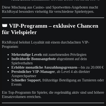
Diese Mischung aus Casino- und Sportwetten-Angeboten macht
RichRoyal besonders vielseitig für verschiedene Spielertypen.
👑
VIP-Programm – exklusive Chancen
für Vielspieler
RichRoyal belohnt Loyalität mit einem durchdachten VIP-
Programm:
Mehrstufige Levels
mit zunehmenden Privilegien
Individuelle Bonusangebote
abgestimmt auf dein
Spielverhalten
Erhöhte monatliche Auszahlungsgrenzen
—bis zu 20.000 €
Persönlicher VIP-Manager
, ab Level 4 als direkter
Ansprechpartner
Schneller Support
, frühzeitige Beteiligung an Turnieren oder
Events
Ein Top-Programm für Spieler, die regelmäßig aktiv sind und höhere
Einsatzvolumen erreichen.