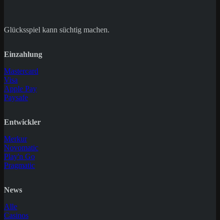
Glücksspiel kann süchtig machen.
Einzahlung
Mastercard
Visa
Apple Pay
Paysafe
Entwickler
Merkur
Novomatic
Play'n Go
Pragmatic
News
Alle
Casinos