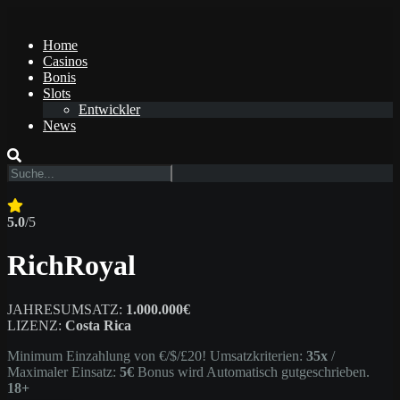
Home
Casinos
Bonis
Slots
Entwickler
News
5.0
/5
RichRoyal
JAHRESUMSATZ:
1.000.000€
LIZENZ:
Costa Rica
Minimum Einzahlung von €/$/£20! Umsatzkriterien:
35x
/
Maximaler Einsatz:
5€
Bonus wird Automatisch gutgeschrieben.
18+