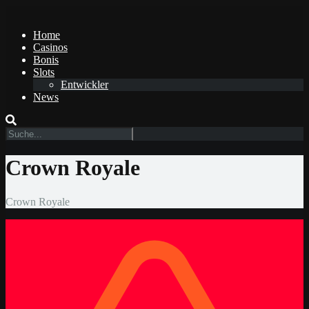
Home
Casinos
Bonis
Slots
Entwickler
News
Crown Royale
Crown Royale