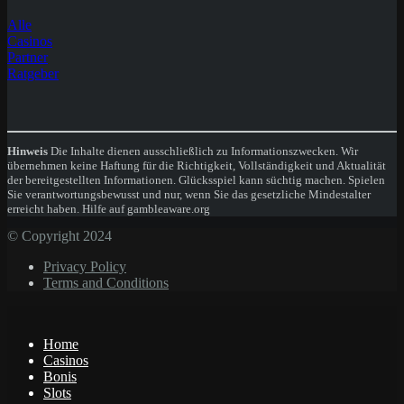
Alle
Casinos
Partner
Ratgeber
Hinweis
Die Inhalte dienen ausschließlich zu Informationszwecken. Wir
übernehmen keine Haftung für die Richtigkeit, Vollständigkeit und Aktualität
der bereitgestellten Informationen. Glücksspiel kann süchtig machen. Spielen
Sie verantwortungsbewusst und nur, wenn Sie das gesetzliche Mindestalter
erreicht haben. Hilfe auf gambleaware.org
© Copyright 2024
Privacy Policy
Terms and Conditions
Home
Casinos
Bonis
Slots