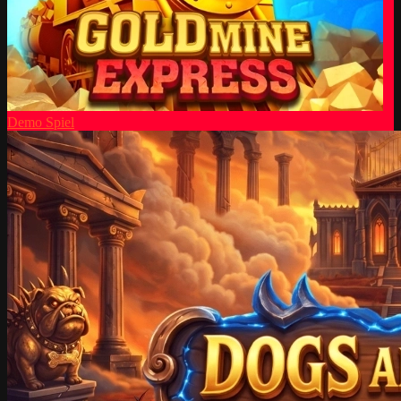
Demo Spiel