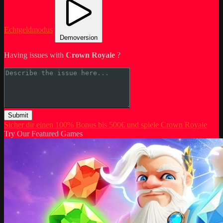
Echtgeldmodus
Demoversion
Having issues with
Crown Royale
?
Submit
Sicher dir einen 100% Bonus bis 500€ und spiele Crown Royale
Try Our Featured Games