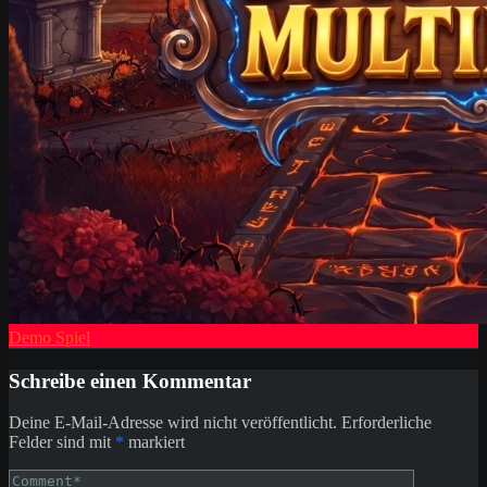
Demo Spiel
Schreibe einen Kommentar
Deine E-Mail-Adresse wird nicht veröffentlicht.
Erforderliche
Felder sind mit
*
markiert