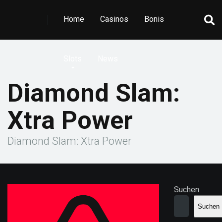
Home
Casinos
Bonis
Slots
News
Diamond Slam:
Xtra Power
Diamond Slam: Xtra Power
Suchen
Suchen