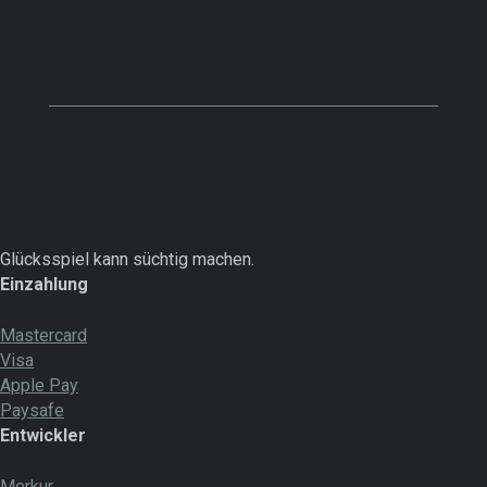
8.
22.
30.
Januar
Dezember
September
2026
2025
2025
Glücksspiel kann süchtig machen.
Einzahlung
Mastercard
Visa
Apple Pay
Paysafe
Entwickler
Merkur