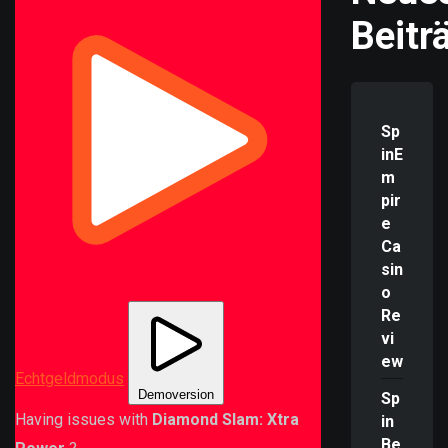
Beitr
Sp
inE
m
pir
e
Ca
sin
o
Re
vi
ew
Echtgeldmodus
Demoversion
Sp
Having issues with
Diamond Slam: Xtra
in
Be