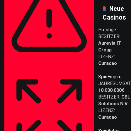
Neue
Casinos
Prestige
BESITZER:
Aurevia IT
Group
LIZENZ:
Curacao
SpinEmpire
JAHRESUMSAT
10.000.000€
BESITZER:
GBL
Solutions N.V.
LIZENZ:
Curacao
SpinBetter