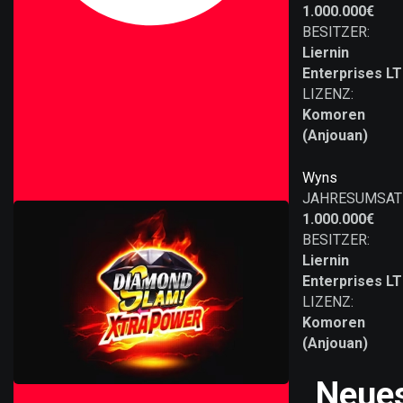
1.000.000€
BESITZER:
Liernin
Enterprises L
LIZENZ:
Komoren
(Anjouan)
Wyns
JAHRESUMSAT
1.000.000€
BESITZER:
Liernin
Enterprises L
LIZENZ:
Komoren
(Anjouan)
Neue