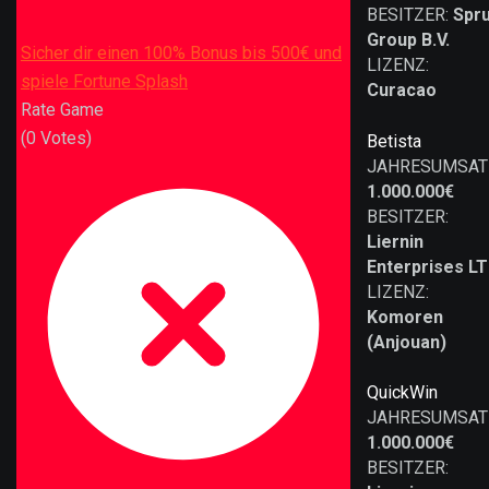
BESITZER:
Spru
Group B.V.
Sicher dir einen 100% Bonus bis 500€ und
LIZENZ:
spiele Fortune Splash
Curacao
Rate Game
(
0
Votes)
Betista
JAHRESUMSAT
1.000.000€
BESITZER:
Liernin
Enterprises L
LIZENZ:
Komoren
(Anjouan)
QuickWin
JAHRESUMSAT
1.000.000€
BESITZER: