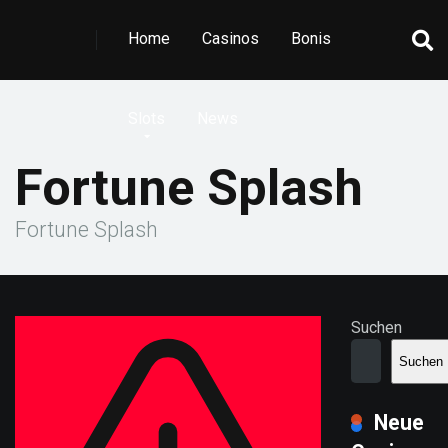
Home
Casinos
Bonis
Slots
News
Fortune Splash
Fortune Splash
Suchen
Suchen
Neue