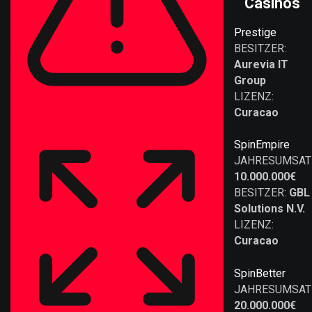
Casinos
Prestige
BESITZER:
Aurevia IT
Group
LIZENZ:
Curacao
SpinEmpire
JAHRESUMSAT
10.000.000€
BESITZER:
GBL
Solutions N.V.
LIZENZ:
Curacao
SpinBetter
JAHRESUMSAT
20.000.000€