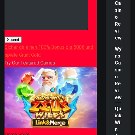
Ca
sin
o
Re
vi
ew
Submit
Sicher dir einen 100% Bonus bis 500€ und
Wy
spiele Grunt Gold
ns
Ca
Try Our Featured Games
sin
o
Re
vi
ew
Qu
ick
Wi
n
Demo Spiel