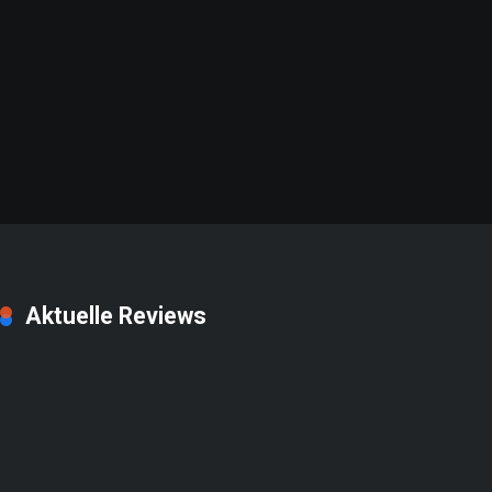
Aktuelle Reviews
SpinEmpire
SpinBetter
Wyns
Casino
Casino
Casino
Review
Review
Review
8.
22.
30.
Januar
Dezember
September
2026
2025
2025