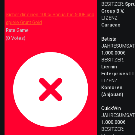
BESITZER:
Spru
Group B.V.
Sicher dir einen 100% Bonus bis 500€ und
LIZENZ:
spiele Grunt Gold
Curacao
Rate Game
(
0
Votes)
Betista
JAHRESUMSAT
1.000.000€
BESITZER:
Liernin
Enterprises L
LIZENZ:
Komoren
(Anjouan)
QuickWin
JAHRESUMSAT
1.000.000€
BESITZER: