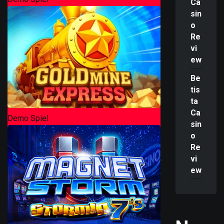
Ca
sin
o
Re
vi
ew
Be
tis
ta
Ca
Demo Spiel
sin
o
Re
vi
ew