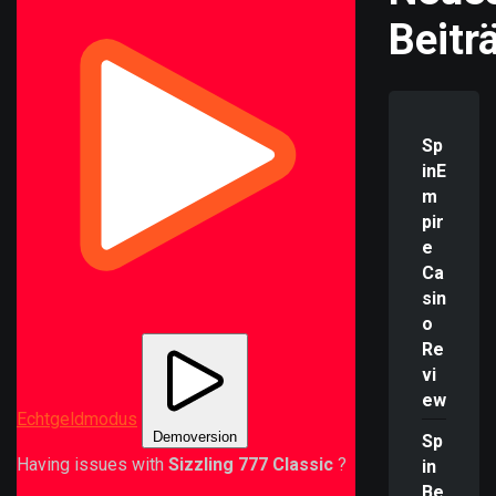
Beitr
Sp
inE
m
pir
e
Ca
sin
o
Re
vi
ew
Echtgeldmodus
Demoversion
Sp
Having issues with
Sizzling 777 Classic
?
in
Be