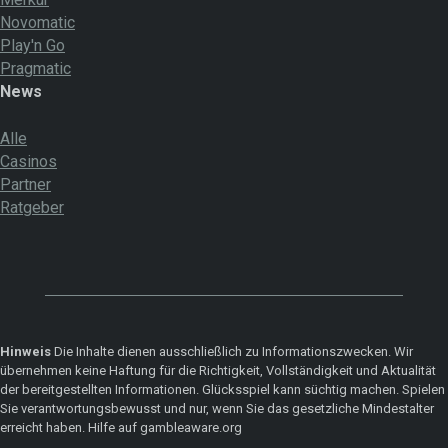
Novomatic
Play'n Go
Pragmatic
News
Alle
Casinos
Partner
Ratgeber
Hinweis
Die Inhalte dienen ausschließlich zu Informationszwecken. Wir
übernehmen keine Haftung für die Richtigkeit, Vollständigkeit und Aktualität
der bereitgestellten Informationen. Glücksspiel kann süchtig machen. Spielen
Sie verantwortungsbewusst und nur, wenn Sie das gesetzliche Mindestalter
erreicht haben. Hilfe auf gambleaware.org