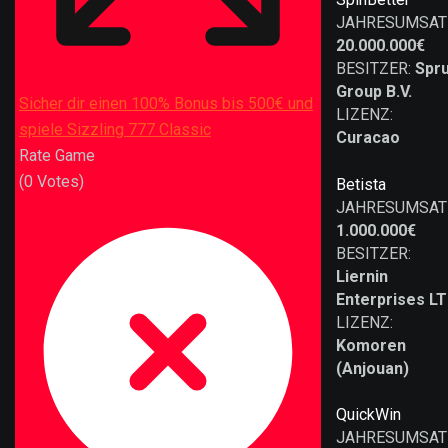
JAHRESUMSAT
20.000.000€
BESITZER:
Spru
Group B.V.
Sicher dir einen 100% Bonus bis 500€ und
LIZENZ:
spiele Sizzling 777 Classic
Curacao
Rate Game
(
0
Votes)
Betista
JAHRESUMSAT
1.000.000€
BESITZER:
Liernin
Enterprises L
LIZENZ:
Komoren
(Anjouan)
QuickWin
JAHRESUMSAT