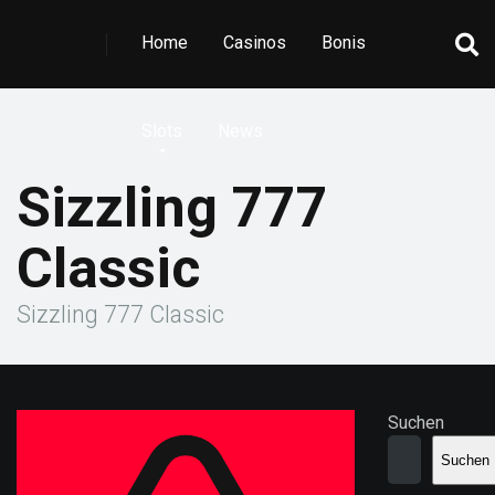
Home
Casinos
Bonis
Slots
News
Sizzling 777
Classic
Sizzling 777 Classic
Suchen
Suchen