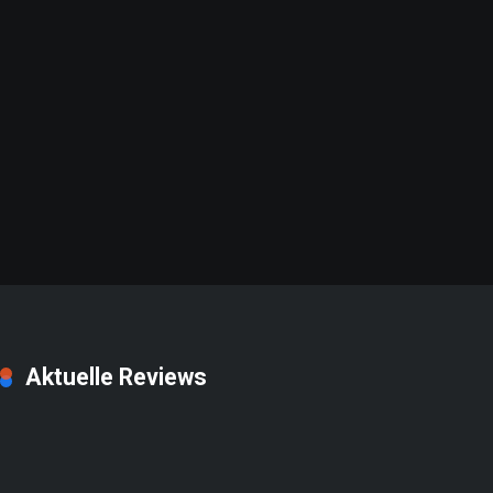
Aktuelle Reviews
SpinEmpire
SpinBetter
Wyns
Casino
Casino
Casino
Review
Review
Review