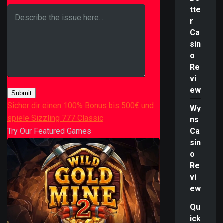
tte
r
Ca
sin
o
Re
vi
ew
Submit
Sicher dir einen 100% Bonus bis 500€ und
Wy
spiele Sizzling 777 Classic
ns
Ca
Try Our Featured Games
sin
o
Re
vi
ew
Qu
ick