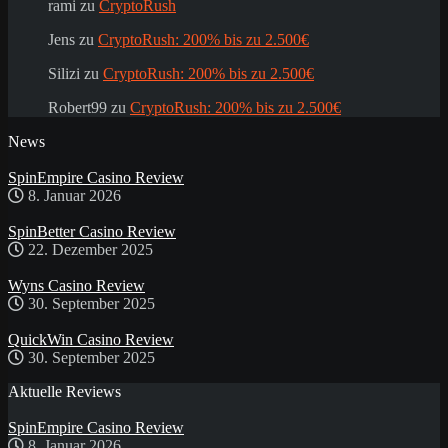
rami
zu
CryptoRush
Jens
zu
CryptoRush: 200% bis zu 2.500€
Silizi
zu
CryptoRush: 200% bis zu 2.500€
Robert99
zu
CryptoRush: 200% bis zu 2.500€
News
SpinEmpire Casino Review
8. Januar 2026
SpinBetter Casino Review
22. Dezember 2025
Wyns Casino Review
30. September 2025
QuickWin Casino Review
30. September 2025
Aktuelle Reviews
SpinEmpire Casino Review
8. Januar 2026