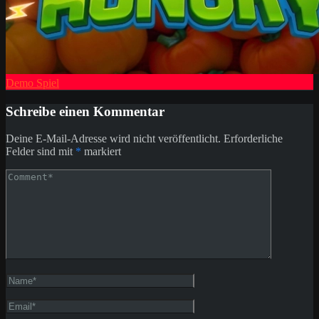
Demo Spiel
Schreibe einen Kommentar
Deine E-Mail-Adresse wird nicht veröffentlicht.
Erforderliche
Felder sind mit
*
markiert