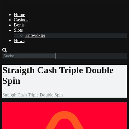
Home
Casinos
Bonis
Slots
Entwickler
News
Straigth Cash Triple Double
Spin
Straigth Cash Triple Double Spin