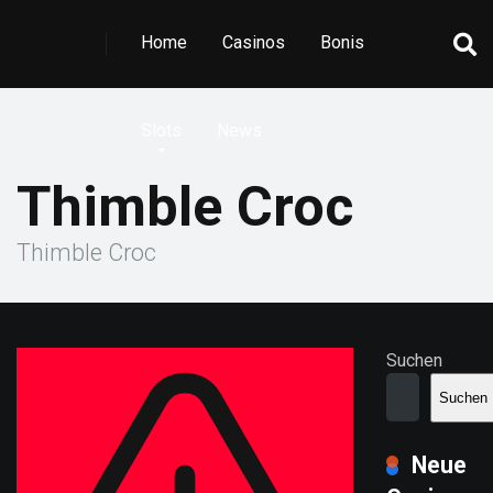
Home
Casinos
Bonis
Slots
News
Thimble Croc
Thimble Croc
Suchen
Suchen
Neue