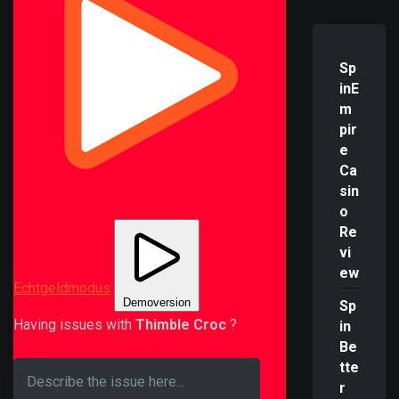
Sp
inE
m
pir
e
Ca
sin
o
Re
vi
ew
Echtgeldmodus
Demoversion
Sp
Having issues with
Thimble Croc
?
in
Be
tte
r