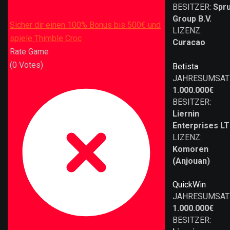
BESITZER:
Spru
Group B.V.
Sicher dir einen 100% Bonus bis 500€ und
LIZENZ:
spiele Thimble Croc
Curacao
Rate Game
(
0
Votes)
Betista
JAHRESUMSAT
1.000.000€
BESITZER:
Liernin
Enterprises L
LIZENZ:
Komoren
(Anjouan)
QuickWin
JAHRESUMSAT
1.000.000€
BESITZER: