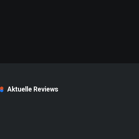
Aktuelle Reviews
SpinEmpire
SpinBetter
Wyns
Casino
Casino
Casino
Review
Review
Review
8.
22.
30.
Januar
Dezember
September
2026
2025
2025