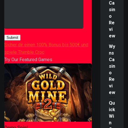
Ca
sin
o
Re
vi
ew
Submit
Sicher dir einen 100% Bonus bis 500€ und
Wy
spiele Thimble Croc
ns
Ca
Try Our Featured Games
sin
o
Re
vi
ew
Qu
ick
Wi
n
Demo Spiel