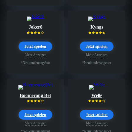
Joker8
Kyngs
Jetzt spielen
Jetzt spielen
Mehr Anzeigen
Mehr Anzeigen
*Neukundenangebot
*Neukundenangebot
Boomerang Bet
Welle
Jetzt spielen
Jetzt spielen
Mehr Anzeigen
Mehr Anzeigen
*Neukundenangebot
*Neukundenangebot