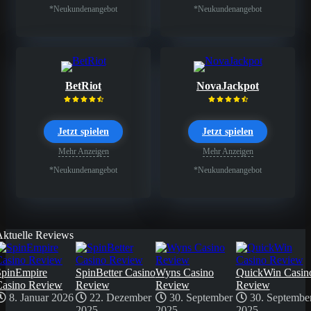
*Neukundenangebot
*Neukundenangebot
BetRiot
NovaJackpot
Jetzt spielen
Jetzt spielen
Mehr Anzeigen
Mehr Anzeigen
*Neukundenangebot
*Neukundenangebot
Aktuelle Reviews
SpinEmpire
SpinBetter Casino
Wyns Casino
QuickWin Casin
Casino Review
Review
Review
Review
8. Januar 2026
22. Dezember
30. September
30. Septembe
2025
2025
2025