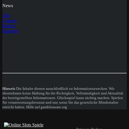
News
Alle
Casinos
Partner
Ratgeber
Hinweis
Die Inhalte dienen ausschließlich zu Informationszwecken. Wir
übernehmen keine Haftung für die Richtigkeit, Vollständigkeit und Aktualität
der bereitgestellten Informationen. Glücksspiel kann süchtig machen. Spielen
Sie verantwortungsbewusst und nur, wenn Sie das gesetzliche Mindestalter
erreicht haben. Hilfe auf gambleaware.org
© Copyright 2024