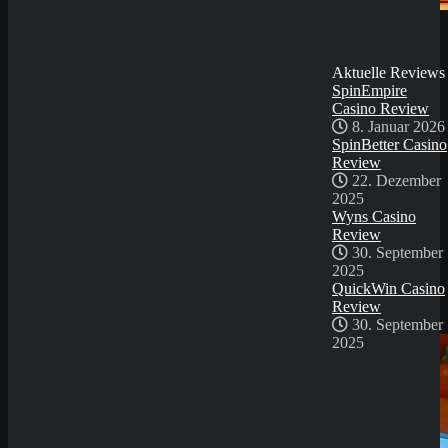
QuickWin Casino
Review
Demo Spiel
30. September
2025
Aktuelle Reviews
SpinEmpire
Casino Review
8. Januar 2026
SpinBetter Casino
Review
22. Dezember
2025
Wyns Casino
Review
30. September
2025
QuickWin Casino
Review
30. September
Demo Spiel
2025