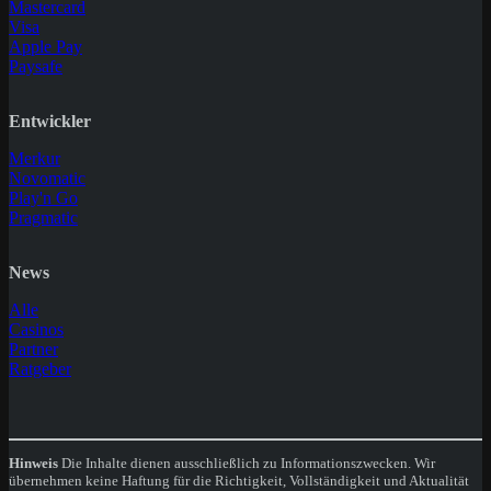
Mastercard
Visa
Apple Pay
Paysafe
Entwickler
Merkur
Novomatic
Play'n Go
Pragmatic
News
Alle
Casinos
Partner
Ratgeber
Hinweis
Die Inhalte dienen ausschließlich zu Informationszwecken. Wir
übernehmen keine Haftung für die Richtigkeit, Vollständigkeit und Aktualität