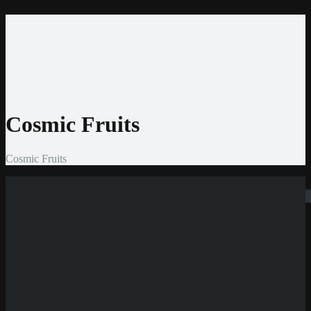
Home
Casinos
Bonis
Slots
Entwickler
News
Cosmic Fruits
Cosmic Fruits
Suchen
Neue Casinos