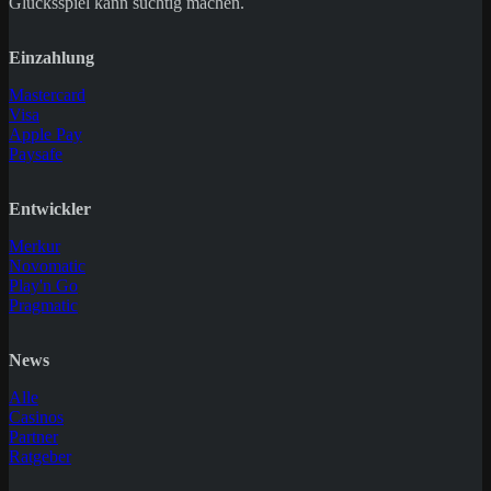
Glücksspiel kann süchtig machen.
Einzahlung
Mastercard
Visa
Apple Pay
Paysafe
Entwickler
Merkur
Novomatic
Play'n Go
Pragmatic
News
Alle
Casinos
Partner
Ratgeber