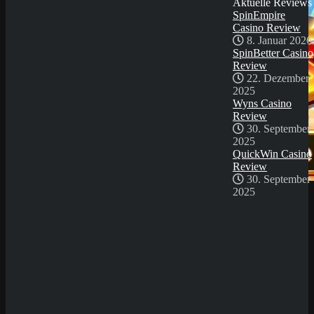
Aktuelle Reviews
SpinEmpire
Casino Review
8. Januar 2026
SpinBetter Casino
Review
22. Dezember
2025
Wyns Casino
Review
30. September
2025
QuickWin Casino
Review
30. September
Demo Spiel
2025