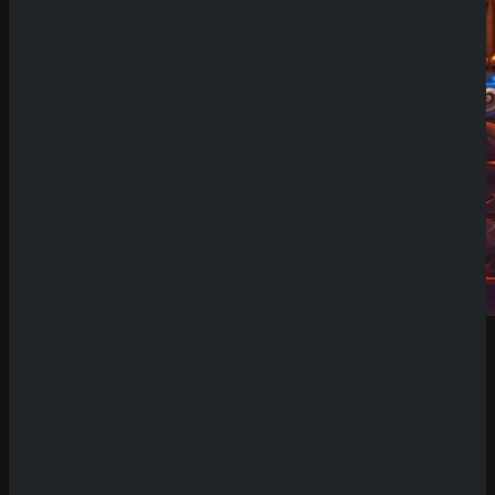
Demo Spiel
Schreibe einen Kommentar
Deine E-Mail-Adresse wird nicht veröffentlicht.
Erforderliche Felder sind mit
*
markiert