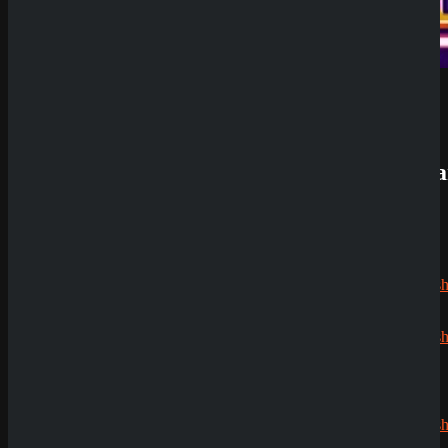
Casino
Review
Betista
Casino
Review
Neueste
Kommenta
Alex
zu
Dazard
rami
zu
CryptoRus
Jens
zu
CryptoRush
200% bis
zu 2.500€
Silizi
zu
CryptoRush
200% bis