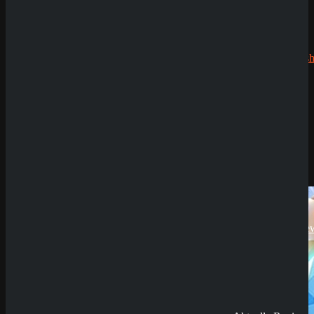
zu 2.500€
Echtgeldmodus
Robert99
Demoversion
zu
Having issues with
Cosmic Fruits
?
CryptoRush
200% bis
zu 2.500€
News
SpinEmpire Casino
Submit
Review
Sicher dir einen 100% Bonus bis 500€ und spiele
8. Januar 2026
Cosmic Fruits
SpinBetter Casino
Try Our Featured Games
Review
22. Dezember
2025
Wyns Casino Revie
30. September
2025
QuickWin Casino
Review
30. September
2025