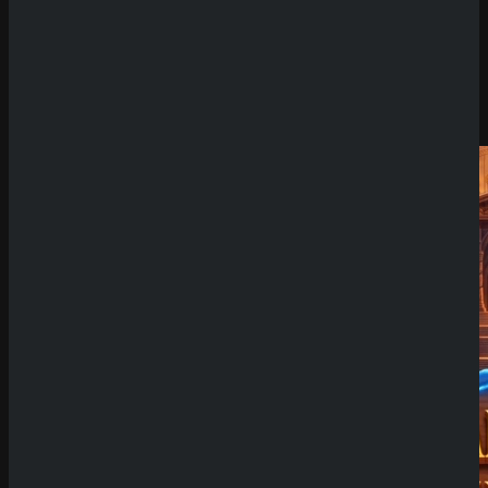
Demo Spiel