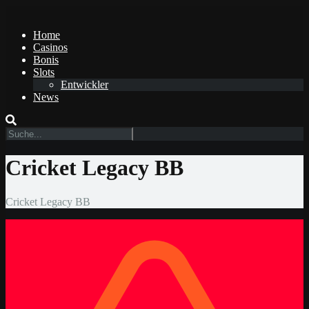
Home
Casinos
Bonis
Slots
Entwickler
News
Cricket Legacy BB
Cricket Legacy BB