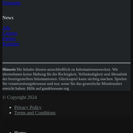
Pragmatic
News
Alle
Casinos
Partner
Ratgeber
Hinweis
Die Inhalte dienen ausschließlich zu Informationszwecken. Wir
übernehmen keine Haftung für die Richtigkeit, Vollständigkeit und Aktualität
der bereitgestellten Informationen. Glücksspiel kann süchtig machen. Spielen
Sie verantwortungsbewusst und nur, wenn Sie das gesetzliche Mindestalter
erreicht haben. Hilfe auf gambleaware.org
© Copyright 2024
Privacy Policy
Terms and Conditions
Home