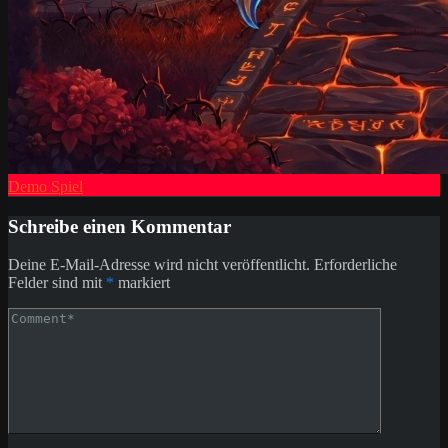
Demo Spiel
Schreibe einen Kommentar
Deine E-Mail-Adresse wird nicht veröffentlicht.
Erforderliche
Felder sind mit
*
markiert