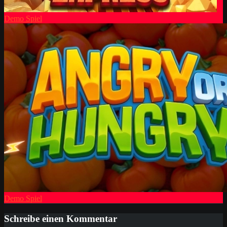
Demo Spiel
Demo Spiel
Schreibe einen Kommentar