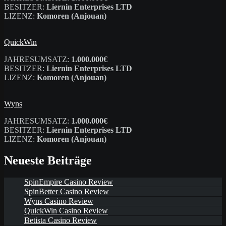
BESITZER:
Liernin Enterprises LTD
LIZENZ:
Komoren (Anjouan)
QuickWin
JAHRESUMSATZ:
1.000.000€
BESITZER:
Liernin Enterprises LTD
LIZENZ:
Komoren (Anjouan)
Wyns
JAHRESUMSATZ:
1.000.000€
BESITZER:
Liernin Enterprises LTD
LIZENZ:
Komoren (Anjouan)
Neueste Beiträge
SpinEmpire Casino Review
SpinBetter Casino Review
Wyns Casino Review
QuickWin Casino Review
Betista Casino Review