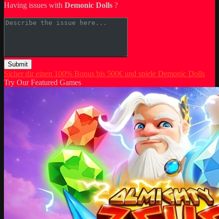
Having issues with
Demonic Dolls
?
Submit
Sicher dir einen 100% Bonus bis 500€ und spiele Demonic Dolls
Try Our Featured Games