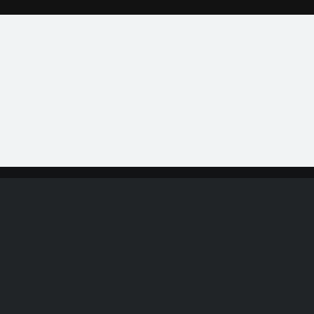
ickler