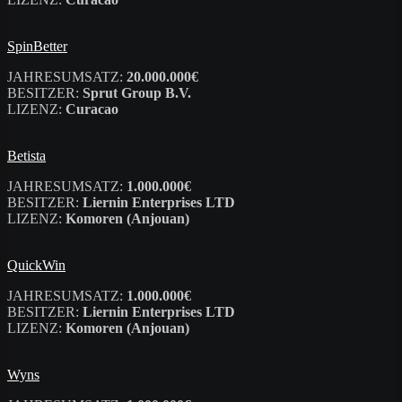
SpinBetter
JAHRESUMSATZ:
20.000.000€
BESITZER:
Sprut Group B.V.
LIZENZ:
Curacao
Betista
JAHRESUMSATZ:
1.000.000€
BESITZER:
Liernin Enterprises LTD
LIZENZ:
Komoren (Anjouan)
QuickWin
JAHRESUMSATZ:
1.000.000€
BESITZER:
Liernin Enterprises LTD
LIZENZ:
Komoren (Anjouan)
Wyns