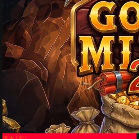
Demo Spiel