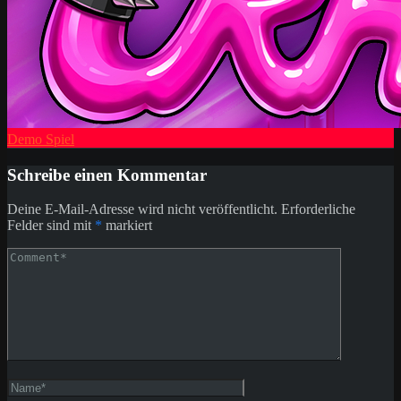
Demo Spiel
Schreibe einen Kommentar
Deine E-Mail-Adresse wird nicht veröffentlicht.
Erforderliche
Felder sind mit
*
markiert