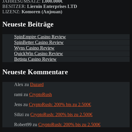
JAHRESUMSATZ:
1.000.000€
BESITZER:
Liernin Enterprises LTD
LIZENZ:
Komoren (Anjouan)
Neueste Beiträge
SpinEmpire Casino Review
SpinBetter Casino Review
Wyns Casino Review
QuickWin Casino Review
Betista Casino Review
Neueste Kommentare
Alex
zu
Dazard
rami
zu
CryptoRush
Jens
zu
CryptoRush: 200% bis zu 2.500€
Silizi
zu
CryptoRush: 200% bis zu 2.500€
Robert99
zu
CryptoRush: 200% bis zu 2.500€