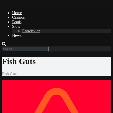
Home
Casinos
Bonis
Slots
Entwickler
News
Fish Guts
Fish Guts