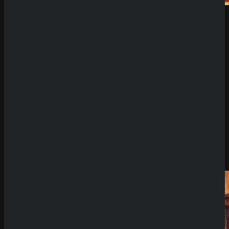
Demo Spiel
Demo Spiel