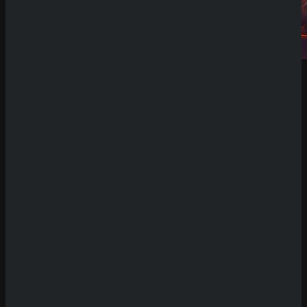
Demo Spiel
Schreibe einen Kommentar
Deine E-Mail-Adresse wird nicht veröffentlicht.
Erforderliche Felder sind mit
*
markiert