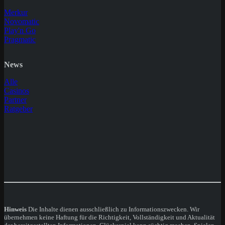
Merkur
Novomatic
Play'n Go
Pragmatic
News
Alle
Casinos
Partner
Ratgeber
Hinweis
Die Inhalte dienen ausschließlich zu Informationszwecken. Wir
übernehmen keine Haftung für die Richtigkeit, Vollständigkeit und Aktualität