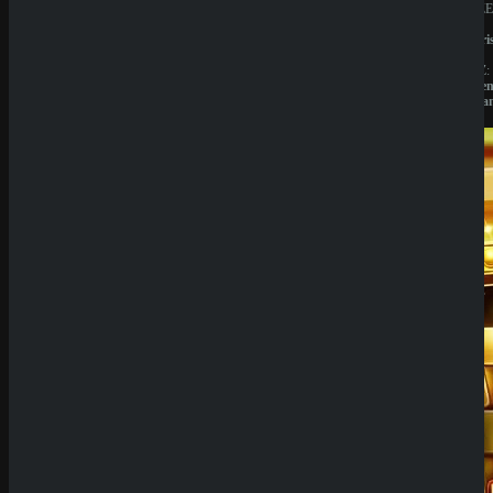
BESITZER:
BESITZE
Liernin
Liernin
Enterprises
Enterpri
LTD
LTD
LIZENZ:
LIZENZ:
Komoren
Komore
(Anjouan)
(Anjoua
Neueste
Beiträge
SpinEmpir
e Casino
Review
SpinBetter
Casino
Review
Wyns
Casino
Review
QuickWin