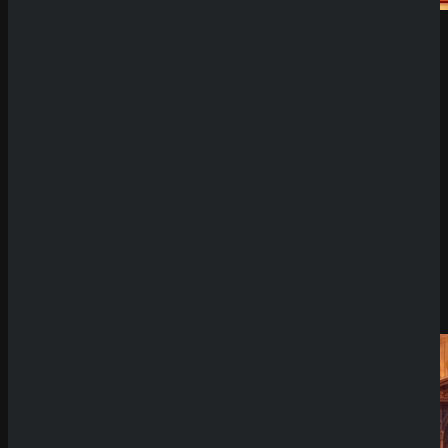
Demo Spiel
Demo Spiel