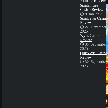
Aktuelle Reviews
Try Our Featured Games
SpinEmpire
Casino Review
8. Januar 2026
SpinBetter Casino
Review
22. Dezember
2025
Wyns Casino
Review
30. September
2025
QuickWin Casino
Review
30. September
2025