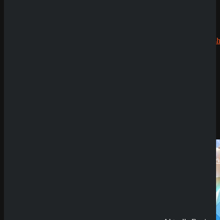
zu 2.500€
Echtgeldmodus
Robert99
Demoversion
zu
Having issues with
Golden Diamonds 40
CryptoRush
Extreme
?
200% bis
zu 2.500€
News
SpinEmpire Casino
Review
Submit
8. Januar 2026
Sicher dir einen 100% Bonus bis 500€ und spiele
SpinBetter Casino
Golden Diamonds 40 Extreme
Review
Try Our Featured Games
22. Dezember
2025
Wyns Casino Revie
30. September
2025
QuickWin Casino
Review
30. September
2025