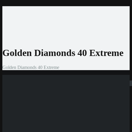
Home
Casinos
Bonis
Slots
Entwickler
News
Golden Diamonds 40 Extreme
Golden Diamonds 40 Extreme
Suchen
Neue Casinos