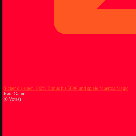
Sicher dir einen 100% Bonus bis 500€ und spiele Muertos Magic
Rate Game
(
0
Votes)