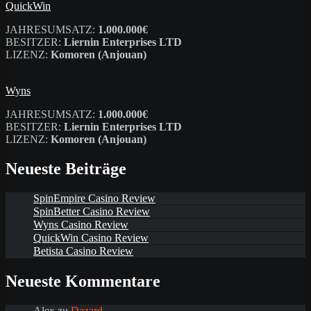
QuickWin
JAHRESUMSATZ:
1.000.000€
BESITZER:
Liernin Enterprises LTD
LIZENZ:
Komoren (Anjouan)
Wyns
JAHRESUMSATZ:
1.000.000€
BESITZER:
Liernin Enterprises LTD
LIZENZ:
Komoren (Anjouan)
Neueste Beiträge
SpinEmpire Casino Review
SpinBetter Casino Review
Wyns Casino Review
QuickWin Casino Review
Betista Casino Review
Neueste Kommentare
Alex
zu
Dazard