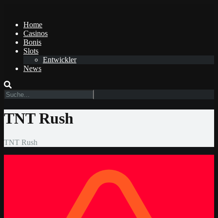
Home
Casinos
Bonis
Slots
Entwickler
News
TNT Rush
TNT Rush