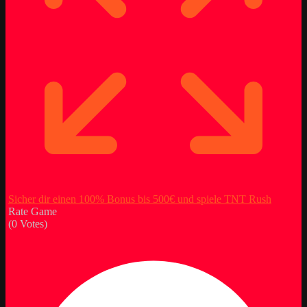
Sicher dir einen 100% Bonus bis 500€ und spiele TNT Rush
Rate Game
(
0
Votes)