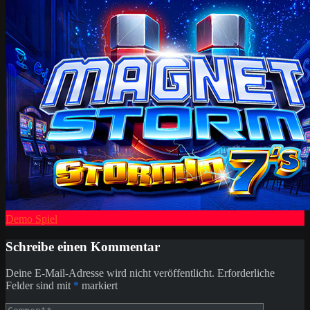
Demo Spiel
Schreibe einen Kommentar
Deine E-Mail-Adresse wird nicht veröffentlicht.
Erforderliche
Felder sind mit
*
markiert