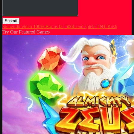
Submit
Sicher dir einen 100% Bonus bis 500€ und spiele TNT Rush
Try Our Featured Games