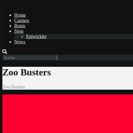
Home
Casinos
Bonis
Slots
Entwickler
News
Zoo Busters
Zoo Busters