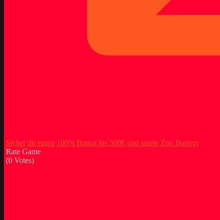
Sicher dir einen 100% Bonus bis 500€ und spiele Zoo Busters
Rate Game
(
0
Votes)